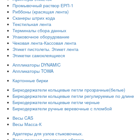
Промывочный раствор ЕРП-1
Риббоны (красящая лента)
Сканеры штрих кода
Текстильная лента
Терминалы сбора данных
Упаковочное оборудование
Чековая лента-Кассовая лента
Этикет пистолеты. Этикет лента
Этикетки самоклеящиеся
Аппликаторы DYNAMIC
Аппликаторы TOWA
Картонные бирки
Биркодержатели кольцевые петли прозрачные(белые)
Биркодержатели кольцевые петли регулируемые по длине
Биркодержатели кольцевые петли черные
Биркодержатели ручные веревочные с пломбой
Весы CAS
Весы Масса-К
Адаптеры для узлов стыковочных.
Всасывающая двухзонная обвязка