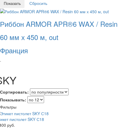
Риббон ARMOR APR®6 WAX / Resin
60 мм х 450 м, out
Франция
.
SKY
Сортировать:
Показывать:
Фильтры
икет пистолет SKY С18
400 руб.