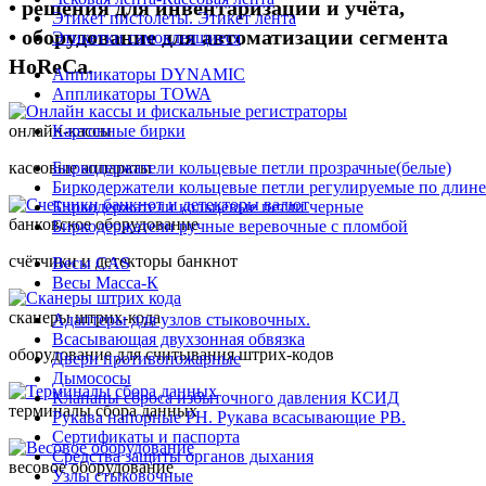
• решения для инвентаризации и учёта,
Этикет пистолеты. Этикет лента
• оборудование для автоматизации сегмента
Этикетки самоклеящиеся
HoReCa.
Аппликаторы DYNAMIC
Аппликаторы TOWA
Картонные бирки
онлайн-кассы
Биркодержатели кольцевые петли прозрачные(белые)
кассовые аппараты
Биркодержатели кольцевые петли регулируемые по длине
Биркодержатели кольцевые петли черные
банковское оборудование
Биркодержатели ручные веревочные с пломбой
счётчики и детекторы банкнот
Весы CAS
Весы Масса-К
сканеры штрих-кода
Адаптеры для узлов стыковочных.
Всасывающая двухзонная обвязка
оборудование для считывания штрих-кодов
Двери противопожарные
Дымососы
Клапаны сброса избыточного давления КСИД
терминалы сбора данных
Рукава напорные РН. Рукава всасывающие РВ.
Сертификаты и паспорта
Средства защиты органов дыхания
весовое оборудование
Узлы стыковочные