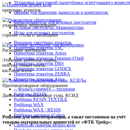
Установки вакуумной пылеуборки огнетушащего вещест
принтеры этикеток
Шкафы для хранения дымососов и комплектов.
Биркодержатели для игловых пистолетов
упаковочное оборудование
Игловые пистолеты. Маркираторы
Иглы для игловых пистолетов
горячие столы и запайщики
Внешние смотчики этикеток
Принтеры этикеток TSC
Расходные материалы
Принтеры этикеток Argox
Принтеры этикеток Datamax-O'neil
Этикетки, риббоны, бирки,
Принтеры этикеток DBS
нейлон, этикет лента,
Принтеры этикеток GODEX
кассовая лента
Принтеры этикеток ZEBRA
Принтеры этикеток Атол
Противопожарное оборудование
-- Фольга горячего -- тиснения
Риббоны RESIN
Дымососы, стыковочные узлы, КСИД
Риббоны RESIN TEXTILE
Риббоны WAX
Риббоны WAX / RESIN
Риббоны цветные (Color)
Решения для инвентаризации, а также постановки на учёт
товарно‑материальных ценностей от «ФТК Трейд»:
CipherLab сканеры штрих-кода