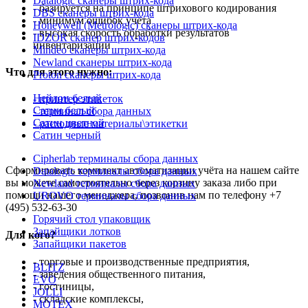
Datalogic сканеры штрих-кода
- базируется на принципе штрихового кодирования
DBS сканеры штрих-кода
- минимум ошибок учёта
Honeywell (Metrologic) сканеры штрих-кода
- высокая скорость обработки результатов
IDZOR сканер штрих-кодов
инвентаризации
Mindeo сканеры штрих-кода
Newland сканеры штрих-кода
Что для этого нужно:
Proton сканеры штрих-кода
Нейлон белый
- принтер этикеток
Сатин белый
- терминал сбора данных
Сатин цветной
- расходные материалы\этикетки
Сатин черный
Cipherlab терминалы сбора данных
Сформировать комплект автоматизации учёта на нашем сайте
Datalogic терминалы сбора данных
вы можете самостоятельно через корзину заказа либо при
Newland терминалы сбора данных
помощи нашего менеджера, позвонив нам по телефону +7
UROVO терминалы сбора данных
(495) 532-63-30
Горячий стол упаковщик
Запайщики лотков
Для кого?
Запайщики пакетов
- торговые и производственные предприятия,
BLITZ
- заведения общественного питания,
EVO
- гостиницы,
JOLLI
- складские комплексы,
MOTEX