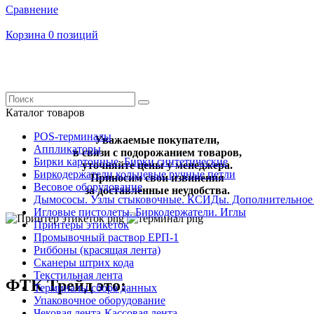
Сравнение
Корзина
0 позиций
Каталог товаров
POS-терминалы
Уважаемые покупатели,
Аппликаторы
в связи с подорожанием товаров,
Бирки картонные. Бирки синтетические
уточняйте цены у менеджера.
Биркодержатели кольцевые ручные петли
Приносим свои извинения
Весовое оборудование
за доставленные неудобства.
Дымососы. Узлы стыковочные. КСИДы. Дополнительное
Игловые пистолеты. Биркодержатели. Иглы
Принтеры этикеток
Промывочный раствор ЕРП-1
Риббоны (красящая лента)
Сканеры штрих кода
Текстильная лента
ФТК Трейд это:
Терминалы сбора данных
Упаковочное оборудование
Чековая лента-Кассовая лента