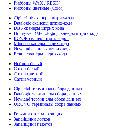
Риббоны WAX / RESIN
Риббоны цветные (Color)
CipherLab сканеры штрих-кода
Datalogic сканеры штрих-кода
DBS сканеры штрих-кода
Honeywell (Metrologic) сканеры штрих-кода
IDZOR сканер штрих-кодов
Mindeo сканеры штрих-кода
Newland сканеры штрих-кода
Proton сканеры штрих-кода
Нейлон белый
Сатин белый
Сатин цветной
Сатин черный
Cipherlab терминалы сбора данных
Datalogic терминалы сбора данных
Newland терминалы сбора данных
UROVO терминалы сбора данных
Горячий стол упаковщик
Запайщики лотков
Запайщики пакетов