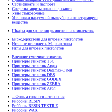
Сертификаты и паспорта
Средства защиты органов дыхания
Узлы стыковочные
Установки вакуумной пылеуборки огнетушащего
вещества
Шкафы для хранения дымососов и комплектов.
Биркодержатели для игловых пистолетов
Игловые пистолеты. Маркираторы
Иглы для игловых пистолетов
Внешние смотчики этикеток
Принтеры этикеток TSC
Принтеры этикеток Argox
Принтеры этикеток Datamax-O'neil
Принтеры этикеток DBS
Принтеры этикеток GODEX
Принтеры этикеток ZEBRA
Принтеры этикеток Атол
-- Фольга горячего -- тиснения
Риббоны RESIN
Риббоны RESIN TEXTILE
Риббоны WAX