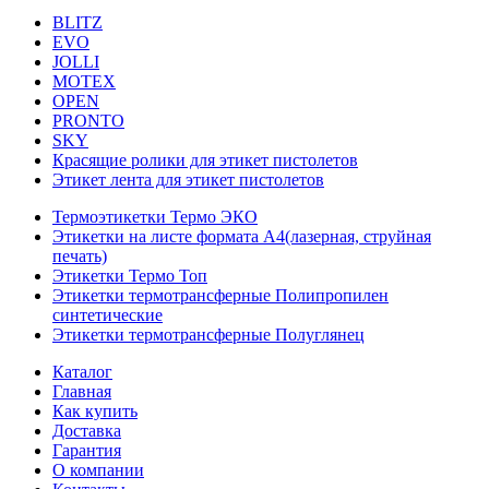
BLITZ
EVO
JOLLI
MOTEX
OPEN
PRONTO
SKY
Красящие ролики для этикет пистолетов
Этикет лента для этикет пистолетов
Термоэтикетки Термо ЭКО
Этикетки на листе формата А4(лазерная, струйная
печать)
Этикетки Термо Топ
Этикетки термотрансферные Полипропилен
синтетические
Этикетки термотрансферные Полуглянец
Каталог
Главная
Как купить
Доставка
Гарантия
О компании