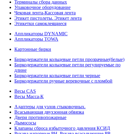
Терминалы сбора данных
Упаковочное оборудование
Чековая лента-Кассовая лента
Этикет пистолеты. Этикет лента
Этикетки самоклеящиеся
Аппликаторы DYNAMIC
Аппликаторы TOWA
Картонные бирки
Биркодержатели кольцевые петли прозрачные(белые)
Биркодержатели кольцевые петли регулируемые по
длине
Биркодержатели кольцевые петли черные
Биркодержатели ручные веревочные с пломбой
Весы CAS
Весы Масса-К
Адаптеры для узлов стыковочных.
Всасывающая двухзонная обвязка
Двери противопожарные
Дымососы
Клапаны сброса избыточного давления КСИД
Рукава напорные РН. Рукава всасывающие РВ.