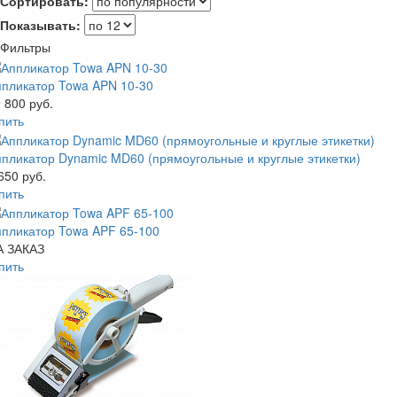
Сортировать:
Показывать:
Фильтры
ппликатор Towa APN 10-30
 800 руб.
пить
пликатор Dynamic MD60 (прямоугольные и круглые этикетки)
650 руб.
пить
пликатор Towa APF 65-100
А ЗАКАЗ
пить