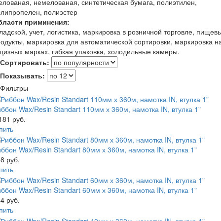
лованая, немелованая, синтетическая бумага, полиэтилен,
липропелен, полиэстер
бласти приминения:
ладской, учет, логистика, маркировка в розничной торговле, пищев
одукты, маркировка для автоматической сортировки, маркировка н
цизных марках, гибкая упаковка, холодильные камеры.
Сортировать:
Показывать:
Фильтры
ббон Wax/Resin Standart 110мм х 360м, намотка IN, втулка 1"
181 руб.
пить
ббон Wax/Resin Standart 80мм х 360м, намотка IN, втулка 1"
8 руб.
пить
ббон Wax/Resin Standart 60мм х 360м, намотка IN, втулка 1"
4 руб.
пить