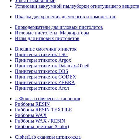
Узлы стыковочные
Установки вакуумной пылеуборки огнетушащего вещест
Шкафы для хранения дымососов и комплектов.
Биркодержатели для игловых пистолетов
Игловые пистолеты. Маркираторы
Иглы для игловых пистолетов
Внешние смотчики этикеток
Принтеры этикеток TSC
Принтеры этикеток Argox
Принтеры этикеток Datamax-O'neil
Принтеры этикеток DBS
Принтеры этикеток GODEX
Принтеры этикеток ZEBRA
Принтеры этикеток Атол
-- Фольга горячего -- тиснения
Риббоны RESIN
Риббоны RESIN TEXTILE
Риббоны WAX
Риббоны WAX / RESIN
Риббоны цветные (Color)
CipherLab сканеры штрих-кода