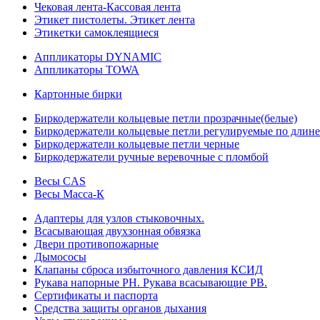
Чековая лента-Кассовая лента
Этикет пистолеты. Этикет лента
Этикетки самоклеящиеся
Аппликаторы DYNAMIC
Аппликаторы TOWA
Картонные бирки
Биркодержатели кольцевые петли прозрачные(белые)
Биркодержатели кольцевые петли регулируемые по длине
Биркодержатели кольцевые петли черные
Биркодержатели ручные веревочные с пломбой
Весы CAS
Весы Масса-К
Адаптеры для узлов стыковочных.
Всасывающая двухзонная обвязка
Двери противопожарные
Дымососы
Клапаны сброса избыточного давления КСИД
Рукава напорные РН. Рукава всасывающие РВ.
Сертификаты и паспорта
Средства защиты органов дыхания