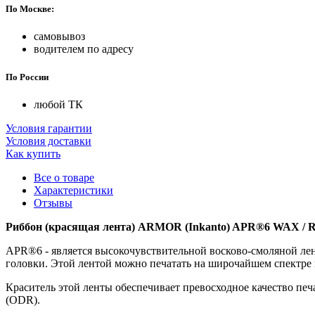
По Москве:
самовывоз
водителем по адресу
По России
любой ТК
Условия гарантии
Условия доставки
Как купить
Все о товаре
Характеристики
Отзывы
Риббон (красящая лента) ARMOR (Inkanto) APR®6 WAX / Re
APR®6 - является высокочувствительной восково-смоляной лен
головки. Этой лентой можно печатать на широчайшем спектре 
Краситель этой ленты обеспечивает превосходное качество пе
(ODR).