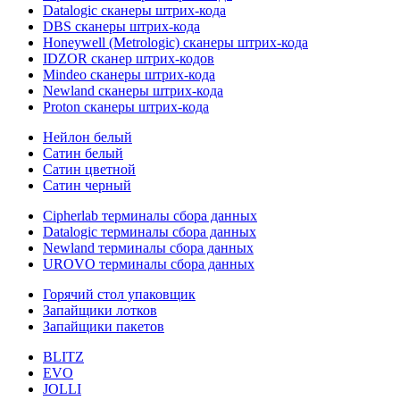
Datalogic сканеры штрих-кода
DBS сканеры штрих-кода
Honeywell (Metrologic) сканеры штрих-кода
IDZOR сканер штрих-кодов
Mindeo сканеры штрих-кода
Newland сканеры штрих-кода
Proton сканеры штрих-кода
Нейлон белый
Сатин белый
Сатин цветной
Сатин черный
Cipherlab терминалы сбора данных
Datalogic терминалы сбора данных
Newland терминалы сбора данных
UROVO терминалы сбора данных
Горячий стол упаковщик
Запайщики лотков
Запайщики пакетов
BLITZ
EVO
JOLLI