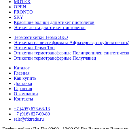
MOTEX
OPEN
PRONTO
SKY
Красящие ролики для этикет пистолетов
Этикет лента для этикет пистолетов
Термоэтикетки Термо ЭКО
Этикетки на листе формата А4(лазерная, струйная печать
Этикетки Термо Топ
Этикетки термотрансферные Полипропилен синтетическ
Этикетки термотрансферные Полуглянец
Каталог
Главная
Как купить
Доставка
Гарантия
О компании
Контакты
+7 (495) 673-68-13
+7 (916) 627-00-80
sale@ftktrade.ru
График работы
Пн-Пт: 09:00 - 19:00
Сб-Вс: Выходные
Время ук