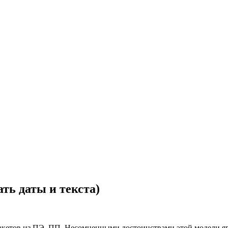
ть даты и текста)
кетов из ПЭ, ПП. Несомненными достоинствами этой модели явл