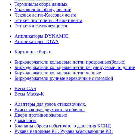
Терминалы сбора данных
Упаковочное оборудование
Чековая лента-Кассовая лента
Этикет пистолеты. Этикет лента
Этикетки самоклеящиеся
Аппликаторы DYNAMIC
Аппликаторы TOWA
Картонные бирки
Биркодержатели кольцевые петли прозрачные(белые)
Биркодержатели кольцевые петли регулируемые по длине
Биркодержатели кольцевые петли черные
Биркодержатели ручные веревочные с пломбой
Весы CAS
Весы Масса-К
Адаптеры для узлов стыковочных.
Всасывающая двухзонная обвязка
Двери противопожарные
Дымососы
Клапаны сброса избыточного давления КСИД
Рукава напорные РН. Рукава всасывающие РВ.