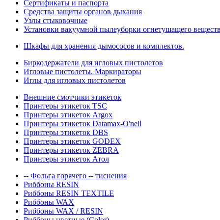
Сертификаты и паспорта
Средства защиты органов дыхания
Узлы стыковочные
Установки вакуумной пылеуборки огнетушащего вещест
Шкафы для хранения дымососов и комплектов.
Биркодержатели для игловых пистолетов
Игловые пистолеты. Маркираторы
Иглы для игловых пистолетов
Внешние смотчики этикеток
Принтеры этикеток TSC
Принтеры этикеток Argox
Принтеры этикеток Datamax-O'neil
Принтеры этикеток DBS
Принтеры этикеток GODEX
Принтеры этикеток ZEBRA
Принтеры этикеток Атол
-- Фольга горячего -- тиснения
Риббоны RESIN
Риббоны RESIN TEXTILE
Риббоны WAX
Риббоны WAX / RESIN
Риббоны цветные (Color)