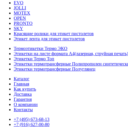
EVO
JOLLI
MOTEX
OPEN
PRONTO
SKY
Красящие ролики для этикет пистолетов
Этикет лента для этикет пистолетов
Термоэтикетки Термо ЭКО
Этикетки на листе формата А4(лазерная, струйная печать
Этикетки Термо Топ
Этикетки термотрансферные Полипропилен синтетическ
Этикетки термотрансферные Полуглянец
Каталог
Главная
Как купить
Доставка
Гарантия
О компании
Контакты
+7 (495) 673-68-13
+7 (916) 627-00-80