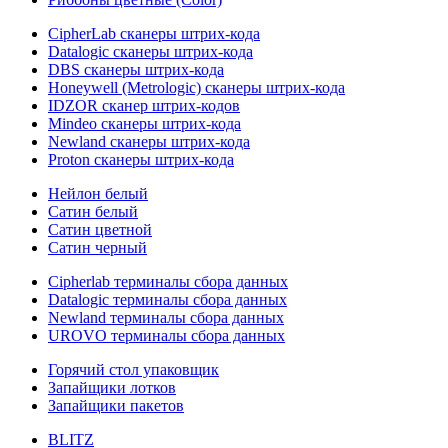
CipherLab сканеры штрих-кода
Datalogic сканеры штрих-кода
DBS сканеры штрих-кода
Honeywell (Metrologic) сканеры штрих-кода
IDZOR сканер штрих-кодов
Mindeo сканеры штрих-кода
Newland сканеры штрих-кода
Proton сканеры штрих-кода
Нейлон белый
Сатин белый
Сатин цветной
Сатин черный
Cipherlab терминалы сбора данных
Datalogic терминалы сбора данных
Newland терминалы сбора данных
UROVO терминалы сбора данных
Горячий стол упаковщик
Запайщики лотков
Запайщики пакетов
BLITZ