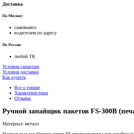
Доставка
По Москве:
самовывоз
водителем по адресу
По России
любой ТК
Условия гарантии
Условия доставки
Как купить
Все о товаре
Характеристики
Отзывы
Ручной запайщик пакетов FS-300В (печа
Материал: металл
Настольные запайщики серии FS предназначены для запайки па